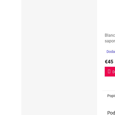
Blan
sapo
Dodan
€45
D
Popi
Pod