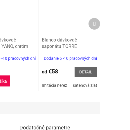
Ďalší
produkt
ávkovač
Blanco dávkovač
 YANO, chróm
saponátu TORRE
 -10 pracovných dní
Dodanie 6 -10 pracovných dní
€58
od
DETAIL
šíka
PVD steel
Satin platina
Imitácia nerez
Satin tmavá oceľ
saténová zlatá
leštená nerez
Dodatočné parametre