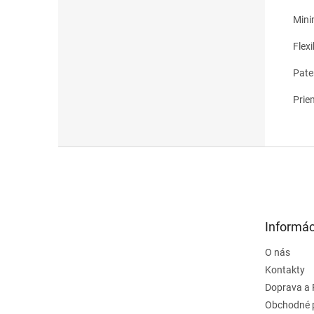
Mini
Flex
Pate
Prie
Z
á
p
ä
t
Informác
i
e
O nás
Kontakty
Doprava a 
Obchodné 