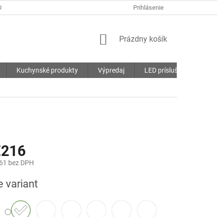
DMIENKY
OCHRANA OSOBNÝCH ÚDAJOV
Prihlásenie
SÚBORY COOKIES
NÁKUPNÝ
Prázdny košík
KOŠÍK
Kuchynské produkty
Výpredaj
LED príslušenstvo
€216
61
bez DPH
ová
e variant