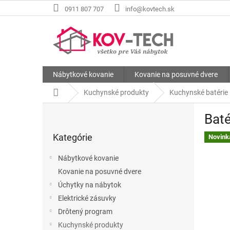
Prejsť
0911 807 707
info@kovtech.sk
na
obsah
Nábytkové kovanie
Kovanie na posuvné dvere
Domov
Kuchynské produkty
Kuchynské batérie
B
Baté
o
Preskočiť
č
Kategórie
kategórie
Novink
n
ý
Nábytkové kovanie
p
Kovanie na posuvné dvere
a
Úchytky na nábytok
n
e
Elektrické zásuvky
l
Drôtený program
Kuchynské produkty