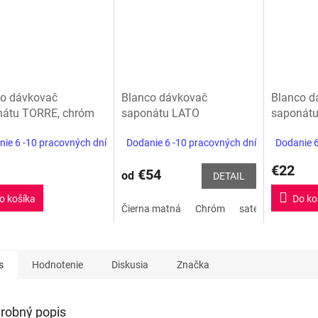
co dávkovač
Blanco dávkovač
Blanco d
nátu TORRE, chróm
saponátu LATO
saponátu
ie 6 -10 pracovných dní
Dodanie 6 -10 pracovných dní
Dodanie 6
€22
€54
od
DETAIL
o košíka
Do ko
Čierna matná
Chróm
saténová zlatá
s
Hodnotenie
Diskusia
Značka
robný popis