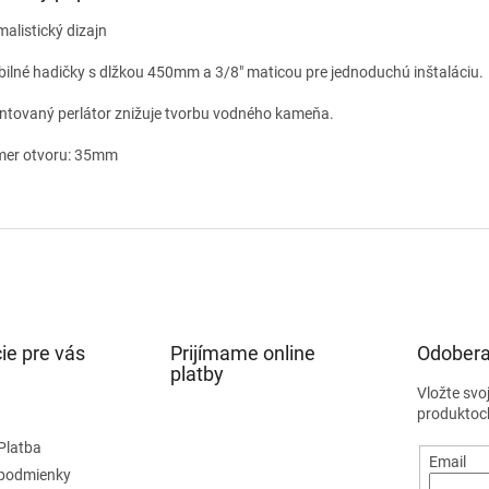
malistický dizajn
ibilné hadičky s dlžkou 450mm a 3/8" maticou pre jednoduchú inštaláciu.
ntovaný perlátor znižuje tvorbu vodného kameňa.
mer otvoru: 35mm
ie pre vás
Prijímame online
Odobera
platby
Vložte svo
produktoc
Platba
Email
podmienky