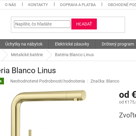
O NÁS
KONTAKTY
DOPRAVA A PLATBA
OBCHODNÉ PO
HĽADAŤ
Úchytky na nábytok
Elektrické zásuvky
Drôtený program
Metalické batérie
Batéria Blanco Linus
ria Blanco Linus
Priemerné
Neohodnotené
Podrobnosti hodnotenia
Značka:
Blanco
a
hodnotenie
od
produktu
je
od
€175,
0,0
z
Jednotk
Zvoľt
5
cena:
hviezdičiek.