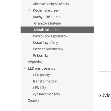
Akciové kuchynské sety
Kuchynské drezy
Kuchynské batérie
Granitové batérie
Metalické batérie
Dávkovače saponátov
Košové systémy
Čistiace prostriedky
Príborníky
Výpredaj
LED príslušenstvo
LED pásiky
transformátory
LED lišty
vypínače/senzory
Súvis
Značky