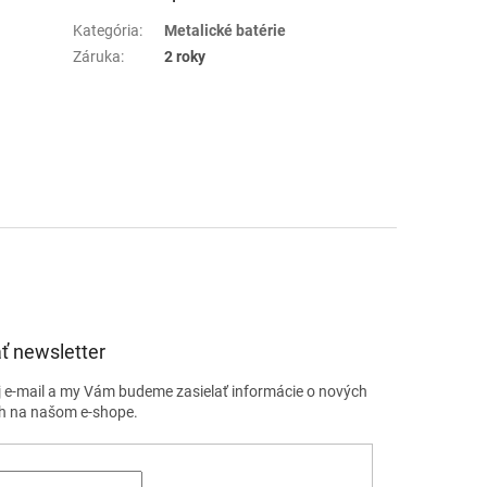
Kategória
:
Metalické batérie
Záruka
:
2 roky
ť newsletter
j e-mail a my Vám budeme zasielať informácie o nových
h na našom e-shope.