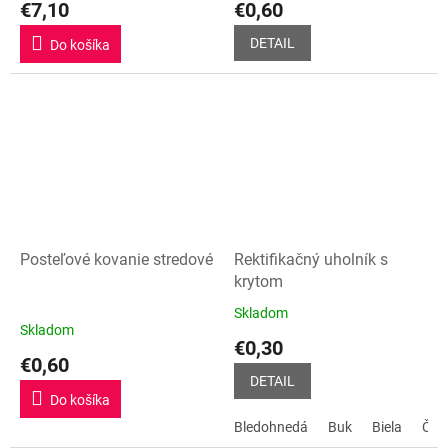
€7,10
€0,60
DETAIL
Do košíka
Posteľové kovanie stredové
Rektifikačný uholník s
krytom
Skladom
Priemerné
Skladom
hodnotenie
€0,30
produktu
€0,60
je
DETAIL
5,0
Do košíka
z
Bledohnedá
Buk
Biela
Čie
5