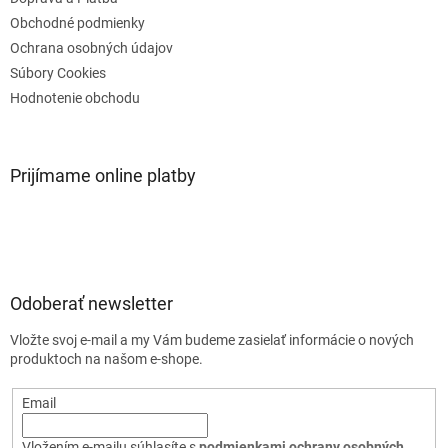
v
Obchodné podmienky
ý
Ochrana osobných údajov
p
i
Súbory Cookies
s
Hodnotenie obchodu
u
Prijímame online platby
Odoberať newsletter
Vložte svoj e-mail a my Vám budeme zasielať informácie o nových
produktoch na našom e-shope.
Email
Vložením e-mailu súhlasíte s
podmienkami ochrany osobných