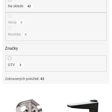
o
Na sklade
42
v
Akcia
0
Novinka
0
Značky
GTV
2
Zobrazených položiek:
42
V
ý
p
i