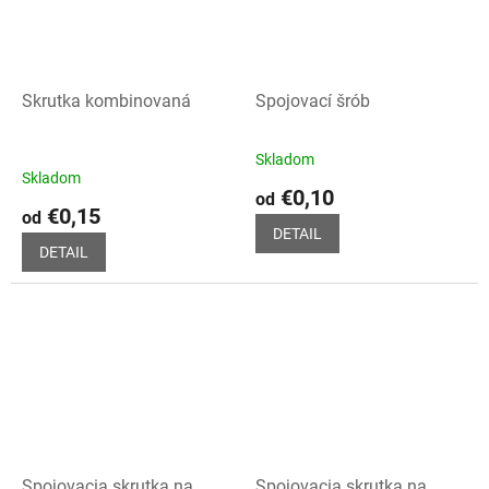
Skrutka kombinovaná
Spojovací šrób
Skladom
Priemerné
Skladom
hodnotenie
€0,10
od
produktu
€0,15
od
je
DETAIL
5,0
DETAIL
z
5
hviezdičiek.
Spojovacia skrutka na
Spojovacia skrutka na