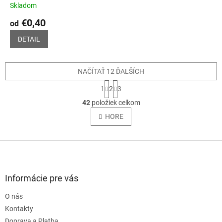
Skladom
€0,40
od
DETAIL
NAČÍTAŤ 12 ĎALŠÍCH
S
1
2
3
t
O
r
42
položiek celkom
v
á
l
HORE
n
á
k
o
d
v
Z
a
a
c
á
n
i
p
i
e
ä
e
Informácie pre vás
p
t
r
O nás
i
v
e
Kontakty
k
y
Doprava a Platba