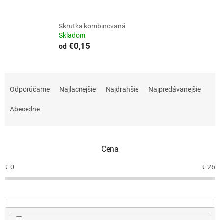
Skrutka kombinovaná
Skladom
€0,15
od
R
a
Odporúčame
Najlacnejšie
Najdrahšie
Najpredávanejšie
d
e
Abecedne
n
i
e
Cena
p
r
€
0
€
26
o
d
u
k
t