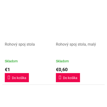
hviezdičiek.
Rohový spoj stola
Rohový spoj stola, malý
Skladom
Skladom
€1
€0,60
Do košíka
Do košíka