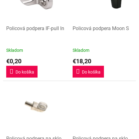
s
p
r
o
d
Policová podpera IF-pull In
Policová podpera Moon S
u
k
t
Skladom
Skladom
o
€0,20
€18,20
v
Do košíka
Do košíka
Policová podpera na sklo
Policová podpera na sklo