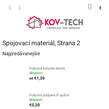
Prejsť
NÁKU
na
obsah
KOŠÍK
Spojovací materiál
, Strana 2
Najpredávanejšie
Policová konzola skrytá
Skladom
€1,30
od
Policová podpera IF-pull In
Skladom
€0,20