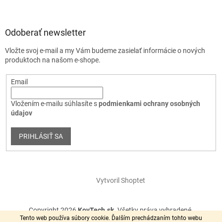
Odoberať newsletter
Vložte svoj e-mail a my Vám budeme zasielať informácie o nových
produktoch na našom e-shope.
Email
Vložením e-mailu súhlasíte s
podmienkami ochrany osobných
údajov
PRIHLÁSIŤ SA
Vytvoril Shoptet
Copyright 2026
KovTech.sk
. Všetky práva vyhradené.
Tento web používa súbory cookie. Ďalším prechádzaním tohto webu