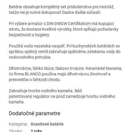
Batéria obsahuje kompletný
set príslušenstva pre montáž
,
takže nie je nutné dokupovať žiadne ďalšie súčasti.
Pri výbere armatúr s DIN-DWGW Certifikátom má kupujúci
istotu, že dostane kvalitné výrobky, ktoré spĺňajú požiadavky
bezpečnosti a hygieny.
Použitá voda nezateká naspäť. Pri kuchynských batériách so
sprškou spätný ventil zabraňuje spätnému zatekaniu vody do
vodovodného potrubia.
Dlhotrvácne, ľahko idúce, tlakovo trvácne. Keramické tesnenia,
čo firma BLANCO používa majú dlhotrvácnu životnosť a
presvedčia o ľahkosti chodu.
Zabraňuje tvorbe vodného kameňa. Náš
patentovaný
regulátor na prúd
zamedzuje tvorbu vodného
kameňa.
Dodatočné parametre
Kategória
:
Granitové batérie
Záruka
:
2 roky