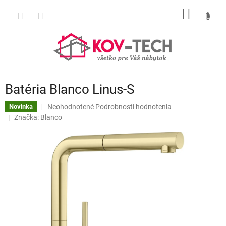
Prejsť
NÁKU
na
obsah
KOŠÍK
Batéria Blanco Linus-S
Priemerné
Neohodnotené
Podrobnosti hodnotenia
Novinka
hodnotenie
Značka:
Blanco
produktu
je
0,0
z
5
hviezdičiek.