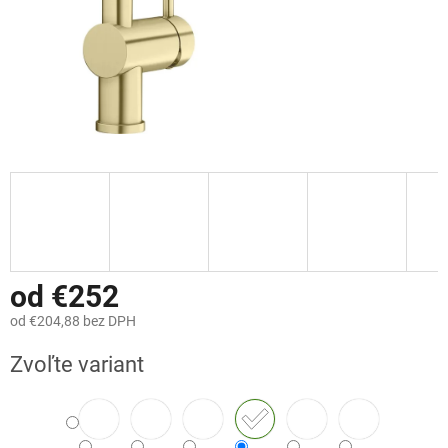
od
€252
od
€204,88
bez DPH
Jednotková
Zvoľte variant
cena: