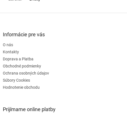
Z
á
p
ä
Informácie pre vás
t
O nás
i
e
Kontakty
Doprava a Platba
Obchodné podmienky
Ochrana osobných údajov
Súbory Cookies
Hodnotenie obchodu
Prijímame online platby