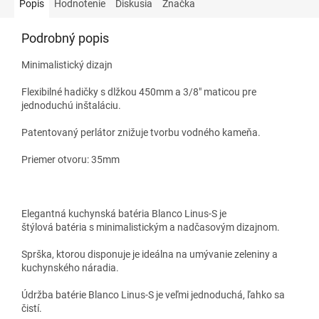
Popis
Hodnotenie
Diskusia
Značka
Podrobný popis
Minimalistický dizajn
Flexibilné hadičky s dlžkou 450mm a 3/8" maticou pre
jednoduchú inštaláciu.
Patentovaný perlátor znižuje tvorbu vodného kameňa.
Priemer otvoru: 35mm
Elegantná kuchynská
batéria
Blanco
Linus-S je
štýlová
batéria
s minimalistickým a nadčasovým dizajnom.
Sprška, ktorou disponuje je ideálna na umývanie zeleniny a
kuchynského náradia.
Údržba batérie
Blanco
Linus-S je veľmi jednoduchá, ľahko sa
čistí.