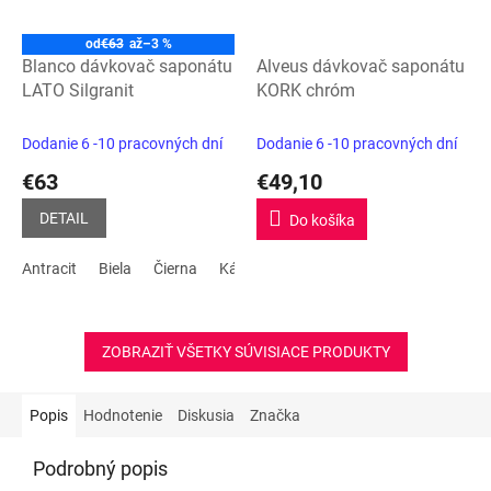
od
€63
až
–3 %
Blanco dávkovač saponátu
Alveus dávkovač saponátu
LATO Silgranit
KORK chróm
Dodanie 6 -10 pracovných dní
Dodanie 6 -10 pracovných dní
€63
€49,10
DETAIL
Do košíka
Antracit
Biela
Čierna
Kávová
Sivá skala
Tartufo
biela
ZOBRAZIŤ VŠETKY SÚVISIACE PRODUKTY
Popis
Hodnotenie
Diskusia
Značka
Podrobný popis