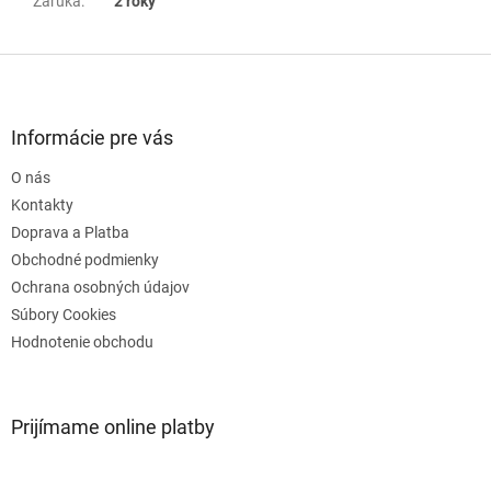
Záruka
:
2 roky
Z
á
p
ä
Informácie pre vás
t
O nás
i
e
Kontakty
Doprava a Platba
Obchodné podmienky
Ochrana osobných údajov
Súbory Cookies
Hodnotenie obchodu
Prijímame online platby