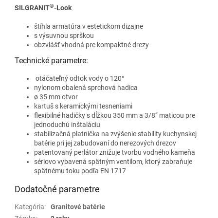
®
SILGRANIT
-Look
štíhla armatúra v estetickom dizajne
s výsuvnou sprškou
obzvlášť vhodná pre kompaktné drezy
Technické parametre:
otáčateľný odtok vody o 120°
nylonom obalená sprchová hadica
ø 35 mm otvor
kartuš s keramickými tesneniami
flexibilné hadičky s dĺžkou 350 mm a 3/8‘‘ maticou pre
jednoduchú inštaláciu
stabilizačná platnička na zvýšenie stability kuchynskej
batérie pri jej zabudovaní do nerezových drezov
patentovaný perlátor znižuje tvorbu vodného kameňa
sériovo vybavená spätným ventilom, ktorý zabraňuje
spätnému toku podľa EN 1717
Dodatočné parametre
Kategória
:
Granitové batérie