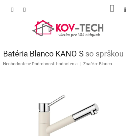
Prejsť
NÁKU
na
obsah
KOŠÍK
Batéria Blanco KANO-S
so sprškou
Priemerné
Neohodnotené
Podrobnosti hodnotenia
Značka:
Blanco
hodnotenie
produktu
je
0,0
z
5
hviezdičiek.