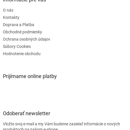
t
O nás
i
e
Kontakty
Doprava a Platba
Obchodné podmienky
Ochrana osobných údajov
Súbory Cookies
Hodnotenie obchodu
Prijímame online platby
Odoberať newsletter
Vložte svoj e-mail a my Vám budeme zasielať informácie o nových
produktoch na našom e-shope.