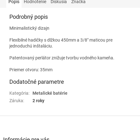
Popis
Hodnotenie
Diskusia
Značka
Podrobný popis
Minimalistický dizajn
Flexibilné hadičky s dlžkou 450mm a 3/8" maticou pre
jednoduchú inštaláciu.
Patentovaný perlátor znižuje tvorbu vodného kameňa.
Priemer otvoru: 35mm
Dodatočné parametre
Kategória
:
Metalické batérie
Záruka
:
2 roky
Z
á
p
ä
Informácie pre vás