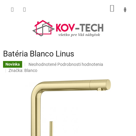
Prejsť
NÁKU
na
obsah
KOŠÍK
Batéria Blanco Linus
Priemerné
Neohodnotené
Podrobnosti hodnotenia
Novinka
hodnotenie
Značka:
Blanco
produktu
je
0,0
z
5
hviezdičiek.