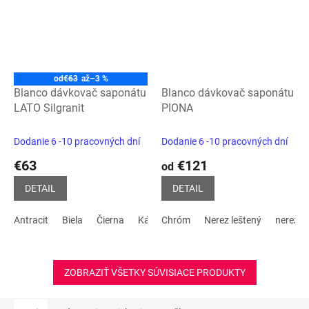
od
€63
až
–3 %
Blanco dávkovač saponátu
Blanco dávkovač saponátu
LATO Silgranit
PIONA
Dodanie 6 -10 pracovných dní
Dodanie 6 -10 pracovných dní
€63
€121
od
DETAIL
DETAIL
Antracit
Biela
Čierna
Kávová
Chróm
Sivá skala
Nerez leštený
Tartufo
nerez m
biela
ZOBRAZIŤ VŠETKY SÚVISIACE PRODUKTY