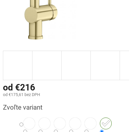
od
€216
od
€175,61
bez DPH
Jednotková
Zvoľte variant
cena: