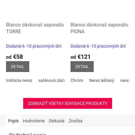
Blanco dávkovač saponátu
Blanco dávkovač saponátu
TORRE
PIONA
Dodanie 6 -10 pracovných dní
Dodanie 6 -10 pracovných dní
€58
€121
od
od
DETAIL
DETAIL
Imitácia nerez
saténová zlatá
Chróm
leštená nerez
Nerez leštený
PVD steel
nerez m
Sati
ZOBRAZIŤ VŠETKY SÚVISIACE PRODUKTY
Popis
Hodnotenie
Diskusia
Značka