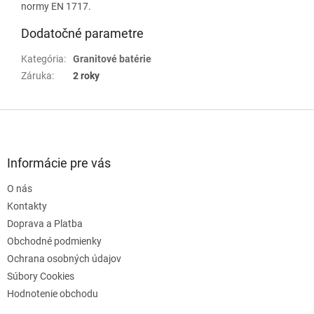
normy EN 1717.
Dodatočné parametre
Kategória
:
Granitové batérie
Záruka
:
2 roky
Z
á
p
ä
Informácie pre vás
t
O nás
i
e
Kontakty
Doprava a Platba
Obchodné podmienky
Ochrana osobných údajov
Súbory Cookies
Hodnotenie obchodu