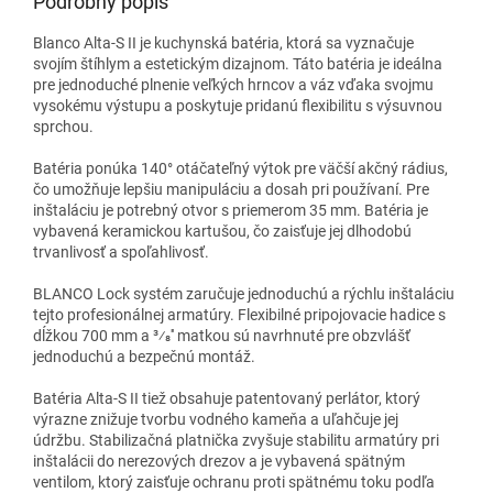
Podrobný popis
Blanco
Alta-S II je kuchynská
batéria
, ktorá sa vyznačuje
svojím štíhlym a estetickým dizajnom. Táto
batéria
je ideálna
pre jednoduché plnenie veľkých hrncov a váz vďaka svojmu
vysokému výstupu a poskytuje pridanú flexibilitu s
výsuvnou
sprchou.
Batéria ponúka
140° otáčateľný výtok
pre väčší akčný rádius,
čo umožňuje lepšiu manipuláciu a dosah pri používaní. Pre
inštaláciu je potrebný otvor s priemerom
35 mm. Batéria je
vybavená keramickou kartušou, čo zaisťuje jej dlhodobú
trvanlivosť a spoľahlivosť.
BLANCO Lock systém zaručuje jednoduchú a rýchlu inštaláciu
tejto profesionálnej armatúry. Flexibilné pripojovacie hadice s
dĺžkou
700 mm a 3⁄8'' matkou
sú navrhnuté pre obzvlášť
jednoduchú a bezpečnú montáž.
Batéria Alta-S II tiež obsahuje patentovaný
perlátor
, ktorý
výrazne znižuje tvorbu vodného kameňa a uľahčuje jej
údržbu.
Stabilizačná platnička zvyšuje stabilitu armatúry pri
inštalácii do
nerez
ových drezov a je vybavená
spätným
ventilom, ktorý zaisťuje ochranu proti spätnému toku podľa