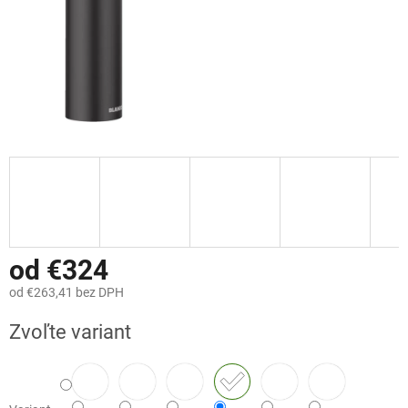
od
€324
od
€263,41
bez DPH
Jednotková
Zvoľte variant
cena: