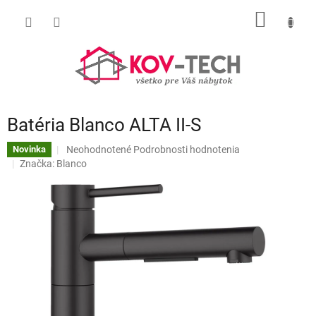
Prejsť
NÁKU
na
obsah
KOŠÍK
Batéria Blanco ALTA II-S
Priemerné
Neohodnotené
Podrobnosti hodnotenia
Novinka
hodnotenie
Značka:
Blanco
produktu
je
0,0
z
5
hviezdičiek.