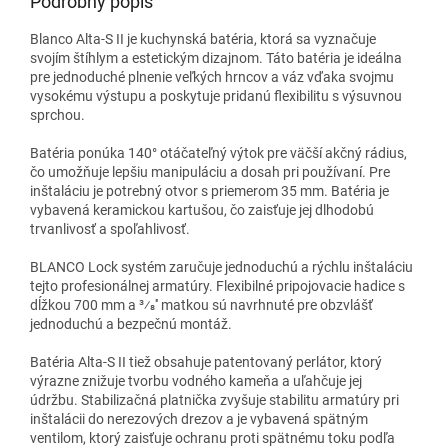
Podrobný popis
Blanco
Alta-S II je kuchynská
batéria
, ktorá sa vyznačuje
svojím štíhlym a estetickým dizajnom. Táto
batéria
je ideálna
pre jednoduché plnenie veľkých hrncov a váz vďaka svojmu
vysokému výstupu a poskytuje pridanú flexibilitu s
výsuvnou
sprchou.
Batéria ponúka
140° otáčateľný výtok
pre väčší akčný rádius,
čo umožňuje lepšiu manipuláciu a dosah pri používaní. Pre
inštaláciu je potrebný otvor s priemerom
35 mm. Batéria je
vybavená keramickou kartušou, čo zaisťuje jej dlhodobú
trvanlivosť a spoľahlivosť.
BLANCO Lock systém zaručuje jednoduchú a rýchlu inštaláciu
tejto profesionálnej armatúry. Flexibilné pripojovacie hadice s
dĺžkou
700 mm a 3⁄8'' matkou
sú navrhnuté pre obzvlášť
jednoduchú a bezpečnú montáž.
Batéria Alta-S II tiež obsahuje patentovaný
perlátor
, ktorý
výrazne znižuje tvorbu vodného kameňa a uľahčuje jej
údržbu.
Stabilizačná platnička zvyšuje stabilitu armatúry pri
inštalácii do
nerez
ových drezov a je vybavená
spätným
ventilom, ktorý zaisťuje ochranu proti spätnému toku podľa