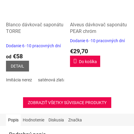
Blanco dávkovač saponátu
Alveus dávkovač saponátu
TORRE
PEAR chróm
Dodanie 6 -10 pracovných dní
Priemerné
Dodanie 6 -10 pracovných dní
hodnotenie
€29,70
produktu
€58
od
je
Do košíka
5,0
DETAIL
z
5
Imitácia nerez
saténová zlatá
leštená nerez
PVD steel
Sati
hviezdičiek.
ZOBRAZIŤ VŠETKY SÚVISIACE PRODUKTY
Popis
Hodnotenie
Diskusia
Značka