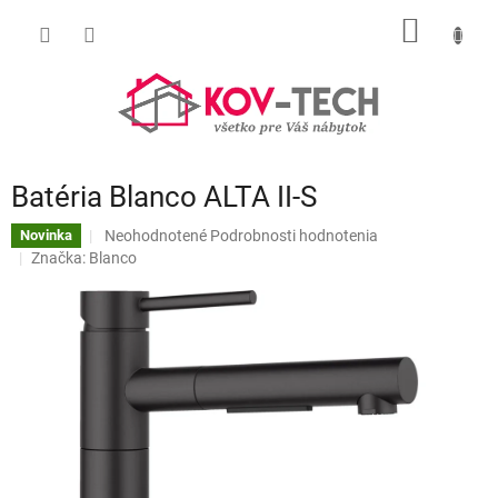
Prejsť
NÁKU
na
obsah
KOŠÍK
Batéria Blanco ALTA II-S
Priemerné
Neohodnotené
Podrobnosti hodnotenia
Novinka
hodnotenie
Značka:
Blanco
produktu
je
0,0
z
5
hviezdičiek.