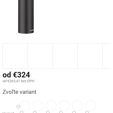
od
€324
od
€263,41
bez DPH
Jednotková
Zvoľte variant
cena: