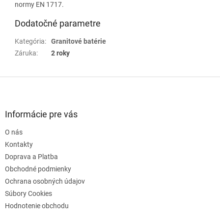
normy EN 1717.
Dodatočné parametre
Kategória
:
Granitové batérie
Záruka
:
2 roky
Z
á
p
ä
Informácie pre vás
t
O nás
i
e
Kontakty
Doprava a Platba
Obchodné podmienky
Ochrana osobných údajov
Súbory Cookies
Hodnotenie obchodu