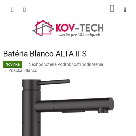
Prejsť
NÁKU
na
obsah
KOŠÍK
Batéria Blanco ALTA II-S
Priemerné
Neohodnotené
Podrobnosti hodnotenia
Novinka
hodnotenie
Značka:
Blanco
produktu
je
0,0
z
5
hviezdičiek.