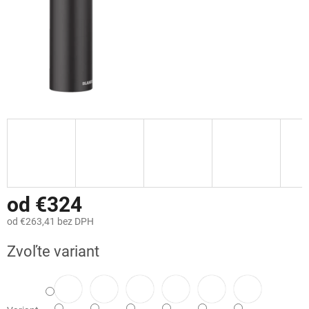
od
€324
od
€263,41
bez DPH
Jednotková
Zvoľte variant
cena: