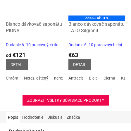
od
€63
až
–3 %
Blanco dávkovač saponátu
Blanco dávkovač saponátu
PIONA
LATO Silgranit
Dodanie 6 -10 pracovných dní
Dodanie 6 -10 pracovných dní
€121
€63
od
DETAIL
DETAIL
Chróm
Nerez leštený
nerez matný
Antracit
Biela
Čierna
Kávo
ZOBRAZIŤ VŠETKY SÚVISIACE PRODUKTY
Popis
Hodnotenie
Diskusia
Značka