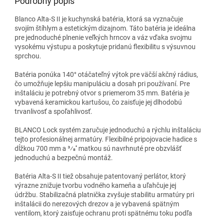
Podrobný popis
Blanco
Alta-S II je kuchynská
batéria
, ktorá sa vyznačuje
svojím štíhlym a estetickým dizajnom. Táto
batéria
je ideálna
pre jednoduché plnenie veľkých hrncov a váz vďaka svojmu
vysokému výstupu a poskytuje pridanú flexibilitu s
výsuvnou
sprchou.
Batéria ponúka
140° otáčateľný výtok
pre väčší akčný rádius,
čo umožňuje lepšiu manipuláciu a dosah pri používaní. Pre
inštaláciu je potrebný otvor s priemerom
35 mm. Batéria je
vybavená keramickou kartušou, čo zaisťuje jej dlhodobú
trvanlivosť a spoľahlivosť.
BLANCO Lock systém zaručuje jednoduchú a rýchlu inštaláciu
tejto profesionálnej armatúry. Flexibilné pripojovacie hadice s
dĺžkou
700 mm a 3⁄8'' matkou
sú navrhnuté pre obzvlášť
jednoduchú a bezpečnú montáž.
Batéria Alta-S II tiež obsahuje patentovaný
perlátor
, ktorý
výrazne znižuje tvorbu vodného kameňa a uľahčuje jej
údržbu.
Stabilizačná platnička zvyšuje stabilitu armatúry pri
inštalácii do
nerez
ových drezov a je vybavená
spätným
ventilom, ktorý zaisťuje ochranu proti spätnému toku podľa