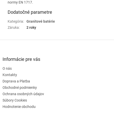
normy EN 1717.
Dodatočné parametre
Kategória
:
Granitové batérie
Záruka
:
2 roky
Z
á
p
ä
Informácie pre vás
t
O nás
i
e
Kontakty
Doprava a Platba
Obchodné podmienky
Ochrana osobných údajov
Súbory Cookies
Hodnotenie obchodu