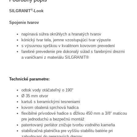
®
SILGRANIT
-Look
Spojenie tvarov
napínavá súhra okrúhlych a hranatých tvarov
kónický tvar tela, jemne vzostupujúci tvar výpuste
s výsuvnou sprškou v kvalitnom kovovom prevedení
farebné prevedenie pre dokonalý súlad s farebnými drezmi
a vaničkami z materiálu SILGRANIT®
Technické parametre:
odtok vody otáčateľný o 190°
Ø 35 mm otvor
kartuš s keramickými tesneniami
kovom obalená sprchová hadica
flexibilné prívodové hadice s dĺžkou 450 mm a 3/8“ maticou
pre jednoduchú a bezpečnú montáž
patentovaný perlátor znižuje tvorbu vodného kameňa
stabilizačná platnička pre vyššiu stabilitu batérie pri
zabudovaní do nerezových drezov