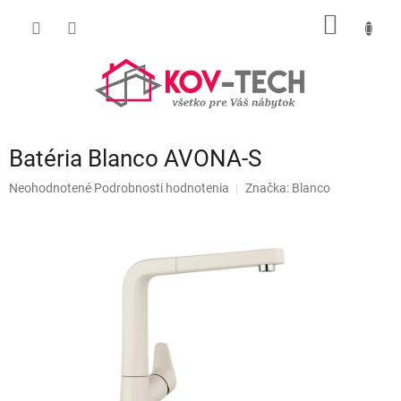
Prejsť
NÁKU
na
obsah
KOŠÍK
Batéria Blanco AVONA-S
Priemerné
Neohodnotené
Podrobnosti hodnotenia
Značka:
Blanco
hodnotenie
produktu
je
0,0
z
5
hviezdičiek.