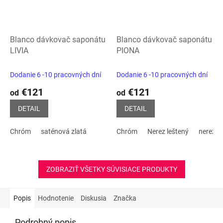
Blanco dávkovač saponátu
Blanco dávkovač saponátu
LIVIA
PIONA
Dodanie 6 -10 pracovných dní
Dodanie 6 -10 pracovných dní
€121
€121
od
od
DETAIL
DETAIL
Chróm
saténová zlatá
Chróm
Nerez leštený
nerez m
ZOBRAZIŤ VŠETKY SÚVISIACE PRODUKTY
Popis
Hodnotenie
Diskusia
Značka
Podrobný popis