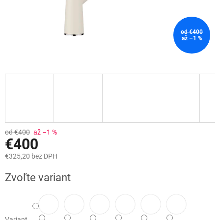
od €400
až –1 %
od €400
až –1 %
€400
€325,20 bez DPH
Jednotková
Zvoľte variant
cena:
Variant