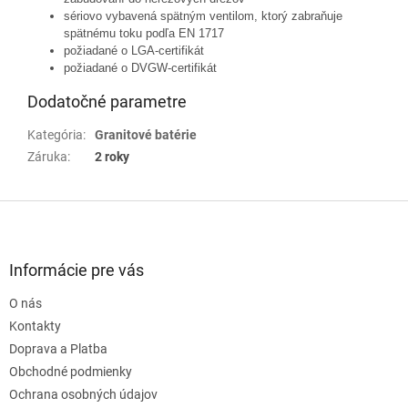
sériovo vybavená spätným ventilom, ktorý zabraňuje
spätnému toku podľa EN 1717
požiadané o LGA-certifikát
požiadané o DVGW-certifikát
Dodatočné parametre
Kategória
:
Granitové batérie
Záruka
:
2 roky
Z
á
p
ä
Informácie pre vás
t
O nás
i
e
Kontakty
Doprava a Platba
Obchodné podmienky
Ochrana osobných údajov