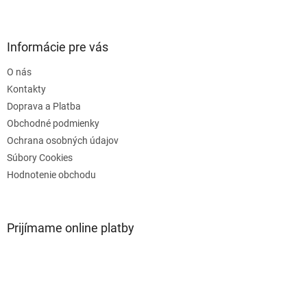
Z
á
p
ä
Informácie pre vás
t
O nás
i
e
Kontakty
Doprava a Platba
Obchodné podmienky
Ochrana osobných údajov
Súbory Cookies
Hodnotenie obchodu
Prijímame online platby