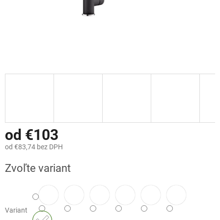
od
€103
od
€83,74
bez DPH
Jednotková
Zvoľte variant
cena:
Variant