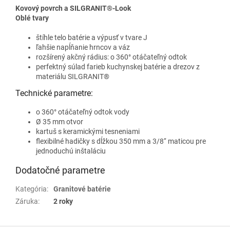
Kovový povrch a SILGRANIT®-Look
Oblé tvary
štíhle telo batérie a výpusť v tvare J
ľahšie napĺňanie hrncov a váz
rozšírený akčný rádius: o 360° otáčateľný odtok
perfektný súlad farieb kuchynskej batérie a drezov z
materiálu SILGRANIT®
Technické parametre:
o 360° otáčateľný odtok vody
Ø 35 mm otvor
kartuš s keramickými tesneniami
flexibilné hadičky s dĺžkou 350 mm a 3/8‘‘ maticou pre
jednoduchú inštaláciu
Dodatočné parametre
Kategória
:
Granitové batérie
Záruka
:
2 roky