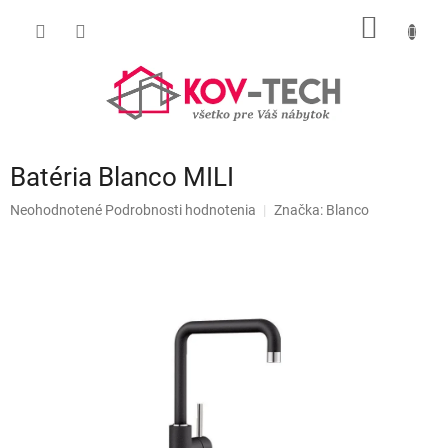
Prejsť
NÁKU
na
obsah
KOŠÍK
Batéria Blanco MILI
Priemerné
Neohodnotené
Podrobnosti hodnotenia
Značka:
Blanco
hodnotenie
produktu
je
0,0
z
5
hviezdičiek.