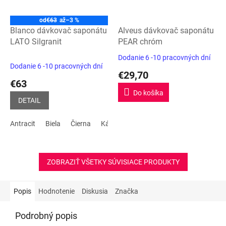
od
€63
až
–3 %
Blanco dávkovač saponátu
Alveus dávkovač saponátu
LATO Silgranit
PEAR chróm
Dodanie 6 -10 pracovných dní
Priemerné
Dodanie 6 -10 pracovných dní
hodnotenie
€29,70
produktu
€63
je
Do košíka
5,0
DETAIL
z
5
Antracit
Biela
Čierna
Kávová
Sivá skala
Tartufo
biela
hviezdičiek.
ZOBRAZIŤ VŠETKY SÚVISIACE PRODUKTY
Popis
Hodnotenie
Diskusia
Značka
Podrobný popis