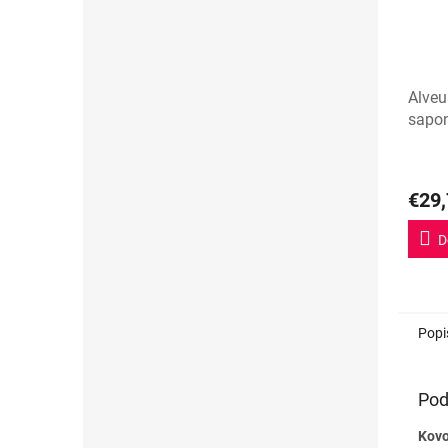
Alveu
sapo
Priem
hodno
€29,
produ
je
5,0
D
z
5
hviezd
Popi
Pod
Kovo