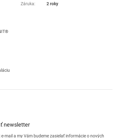
Záruka
:
2 roky
ANIT®
aláciu
ť newsletter
j e-mail a my Vám budeme zasielať informácie o nových