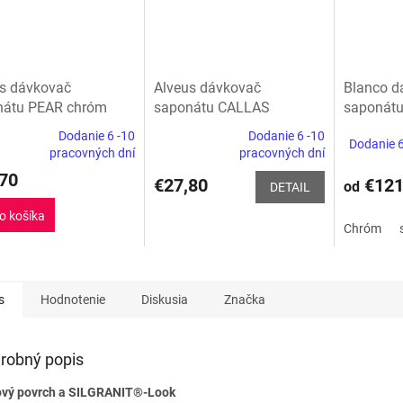
s dávkovač
Alveus dávkovač
Blanco d
nátu PEAR chróm
saponátu CALLAS
saponátu
Dodanie 6 -10
Dodanie 6 -10
Dodanie 6
erné
Priemerné
pracovných dní
pracovných dní
tenie
hodnotenie
70
ktu
produktu
€27,80
€12
od
DETAIL
je
5,0
o košíka
Chróm
z
5
ičiek.
hviezdičiek.
s
Hodnotenie
Diskusia
Značka
robný popis
vý povrch a SILGRANIT®-Look