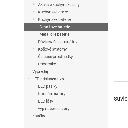
Akciové kuchynské sety
Kuchynské drezy
Kuchynské batérie
Granitové batérie
Metalické batérie
Dávkovače saponátov
Košové systémy
Čistiace prostriedky
Príborníky
Výpredaj
LED príslušenstvo
LED pásiky
transformátory
Súvis
LED lišty
vypínače/senzory
Značky