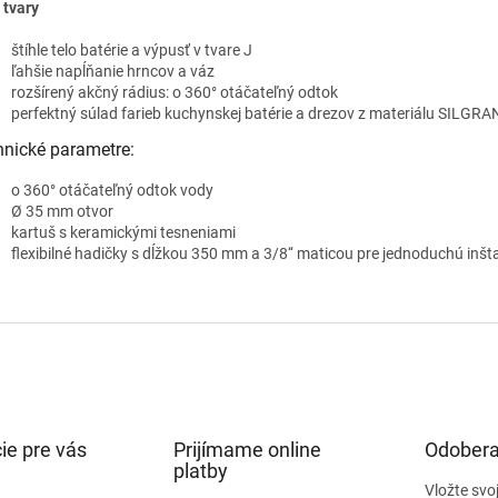
 tvary
štíhle telo batérie a výpusť v tvare J
ľahšie napĺňanie hrncov a váz
rozšírený akčný rádius: o 360° otáčateľný odtok
perfektný súlad farieb kuchynskej batérie a drezov z materiálu SILGR
hnické parametre:
o 360° otáčateľný odtok vody
Ø 35 mm otvor
kartuš s keramickými tesneniami
flexibilné hadičky s dĺžkou 350 mm a 3/8‘‘ maticou pre jednoduchú inšt
ie pre vás
Prijímame online
Odobera
platby
Vložte svo