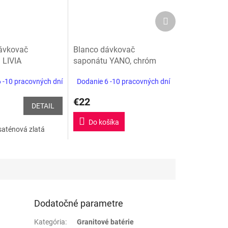
Ďalší
produkt
ávkovač
Blanco dávkovač
 LIVIA
saponátu YANO, chróm
 -10 pracovných dní
Dodanie 6 -10 pracovných dní
€22
1
DETAIL
Do košíka
saténová zlatá
Dodatočné parametre
Kategória
:
Granitové batérie