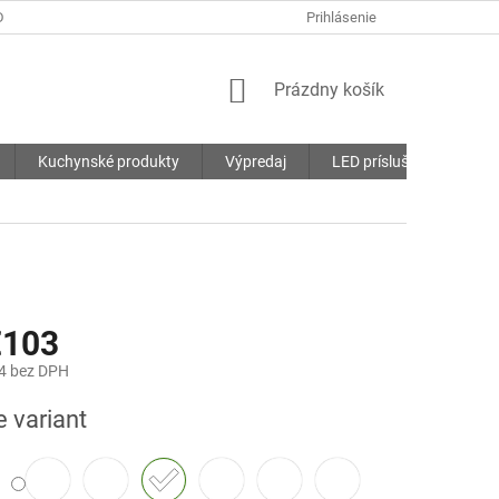
DMIENKY
OCHRANA OSOBNÝCH ÚDAJOV
Prihlásenie
SÚBORY COOKIES
NÁKUPNÝ
Prázdny košík
KOŠÍK
Kuchynské produkty
Výpredaj
LED príslušenstvo
€103
4
bez DPH
ová
e variant