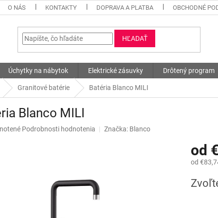
O NÁS
KONTAKTY
DOPRAVA A PLATBA
OBCHODNÉ PO
HĽADAŤ
Úchytky na nábytok
Elektrické zásuvky
Drôtený program
Granitové batérie
Batéria Blanco MILI
ria Blanco MILI
né
notené
Podrobnosti hodnotenia
Značka:
Blanco
nie
od
u
od
€83,7
Jednotk
Zvoľt
cena:
iek.