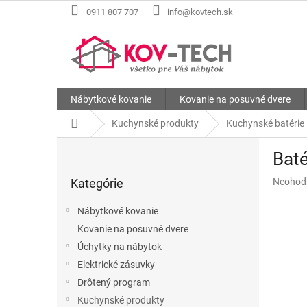
Prejsť
0911 807 707
info@kovtech.sk
na
obsah
Nábytkové kovanie
Kovanie na posuvné dvere
Domov
Kuchynské produkty
Kuchynské batérie
B
Baté
o
Preskočiť
č
Priemer
Kategórie
Neohod
kategórie
n
hodnote
ý
produkt
Nábytkové kovanie
p
je
Kovanie na posuvné dvere
a
0,0
z
Úchytky na nábytok
n
5
e
Elektrické zásuvky
hviezdič
l
Drôtený program
Kuchynské produkty