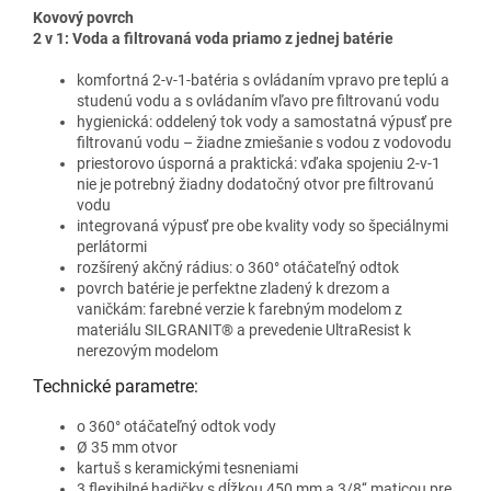
Kovový povrch
2 v 1: Voda a filtrovaná voda priamo z jednej batérie
komfortná 2-v-1-batéria s ovládaním vpravo pre teplú a
studenú vodu a s ovládaním vľavo pre filtrovanú vodu
hygienická: oddelený tok vody a samostatná výpusť pre
filtrovanú vodu – žiadne zmiešanie s vodou z vodovodu
priestorovo úsporná a praktická: vďaka spojeniu 2-v-1
nie je potrebný žiadny dodatočný otvor pre filtrovanú
vodu
integrovaná výpusť pre obe kvality vody so špeciálnymi
perlátormi
rozšírený akčný rádius: o 360° otáčateľný odtok
povrch batérie je perfektne zladený k drezom a
vaničkám: farebné verzie k farebným modelom z
materiálu SILGRANIT® a prevedenie UltraResist k
nerezovým modelom
Technické parametre:
o 360° otáčateľný odtok vody
Ø 35 mm otvor
kartuš s keramickými tesneniami
3 flexibilné hadičky s dĺžkou 450 mm a 3/8‘‘ maticou pre