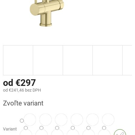
od
€297
od
€241,46
bez DPH
Jednotková
Zvoľte variant
cena:
Variant