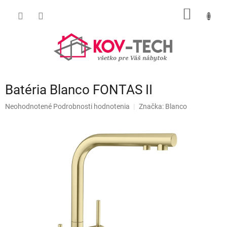
Prejsť
NÁKU
na
obsah
KOŠÍK
Batéria Blanco FONTAS II
Priemerné
Neohodnotené
Podrobnosti hodnotenia
Značka:
Blanco
hodnotenie
produktu
je
0,0
z
5
hviezdičiek.