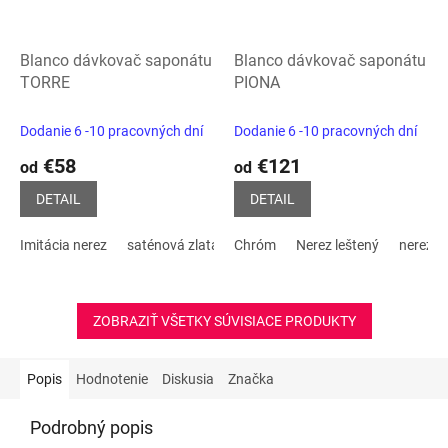
Blanco dávkovač saponátu
Blanco dávkovač saponátu
TORRE
PIONA
Dodanie 6 -10 pracovných dní
Dodanie 6 -10 pracovných dní
€58
€121
od
od
DETAIL
DETAIL
Imitácia nerez
saténová zlatá
Chróm
leštená nerez
Nerez leštený
PVD steel
nerez m
Sati
ZOBRAZIŤ VŠETKY SÚVISIACE PRODUKTY
Popis
Hodnotenie
Diskusia
Značka
Podrobný popis