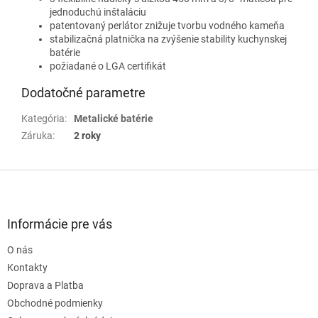
jednoduchú inštaláciu
patentovaný perlátor znižuje tvorbu vodného kameňa
stabilizačná platnička na zvýšenie stability kuchynskej
batérie
požiadané o LGA certifikát
Dodatočné parametre
Kategória
:
Metalické batérie
Záruka
:
2 roky
Z
á
p
ä
Informácie pre vás
t
O nás
i
e
Kontakty
Doprava a Platba
Obchodné podmienky