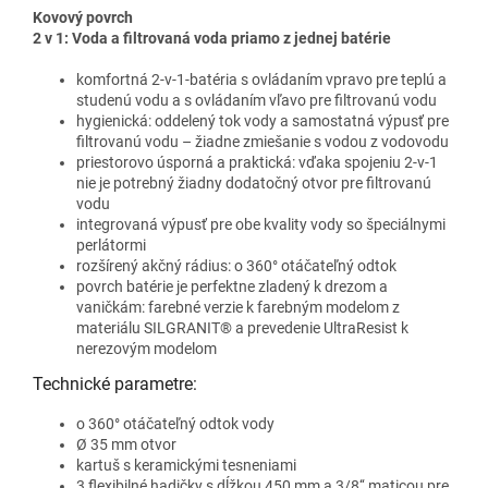
Kovový povrch
2 v 1: Voda a filtrovaná voda priamo z jednej batérie
komfortná 2-v-1-batéria s ovládaním vpravo pre teplú a
studenú vodu a s ovládaním vľavo pre filtrovanú vodu
hygienická: oddelený tok vody a samostatná výpusť pre
filtrovanú vodu – žiadne zmiešanie s vodou z vodovodu
priestorovo úsporná a praktická: vďaka spojeniu 2-v-1
nie je potrebný žiadny dodatočný otvor pre filtrovanú
vodu
integrovaná výpusť pre obe kvality vody so špeciálnymi
perlátormi
rozšírený akčný rádius: o 360° otáčateľný odtok
povrch batérie je perfektne zladený k drezom a
vaničkám: farebné verzie k farebným modelom z
materiálu SILGRANIT® a prevedenie UltraResist k
nerezovým modelom
Technické parametre:
o 360° otáčateľný odtok vody
Ø 35 mm otvor
kartuš s keramickými tesneniami
3 flexibilné hadičky s dĺžkou 450 mm a 3/8‘‘ maticou pre