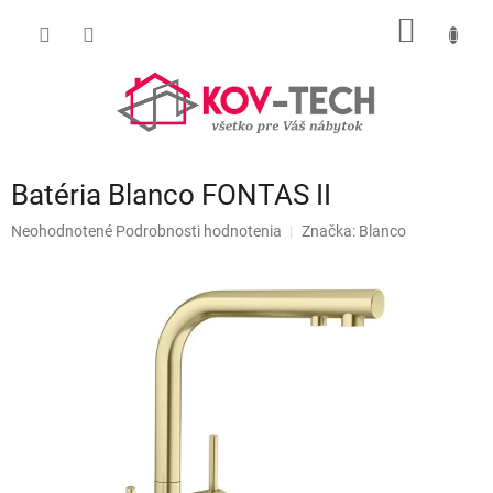
Prejsť
NÁKU
na
obsah
KOŠÍK
Batéria Blanco FONTAS II
Priemerné
Neohodnotené
Podrobnosti hodnotenia
Značka:
Blanco
hodnotenie
produktu
je
0,0
z
5
hviezdičiek.