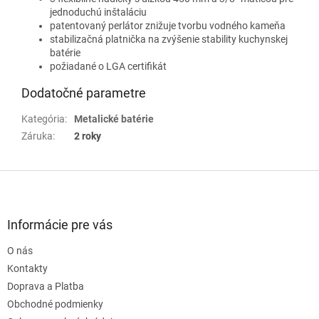
jednoduchú inštaláciu
patentovaný perlátor znižuje tvorbu vodného kameňa
stabilizačná platnička na zvýšenie stability kuchynskej
batérie
požiadané o LGA certifikát
Dodatočné parametre
Kategória
:
Metalické batérie
Záruka
:
2 roky
Z
á
p
ä
Informácie pre vás
t
O nás
i
e
Kontakty
Doprava a Platba
Obchodné podmienky