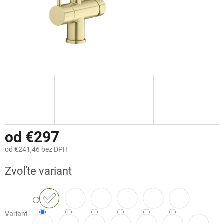
od
€297
od
€241,46
bez DPH
Jednotková
Zvoľte variant
cena:
Variant