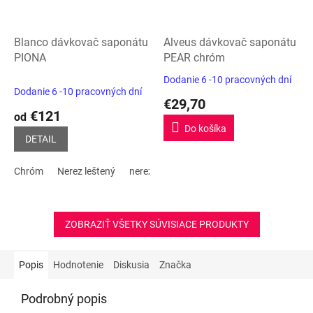
Blanco dávkovač saponátu
Alveus dávkovač saponátu
PIONA
PEAR chróm
Dodanie 6 -10 pracovných dní
Priemerné
Dodanie 6 -10 pracovných dní
hodnotenie
€29,70
produktu
€121
od
je
Do košíka
5,0
DETAIL
z
5
Chróm
Nerez leštený
nerez matný
hviezdičiek.
ZOBRAZIŤ VŠETKY SÚVISIACE PRODUKTY
Popis
Hodnotenie
Diskusia
Značka
Podrobný popis