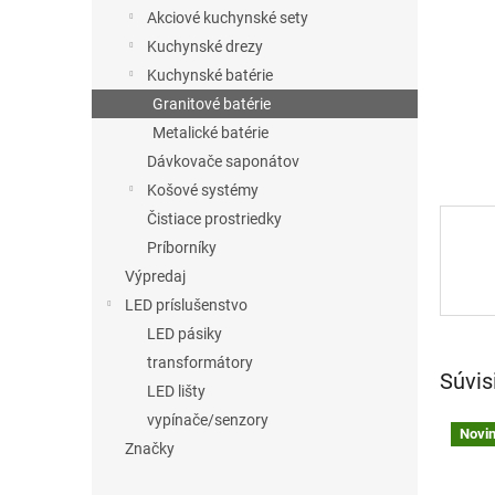
Akciové kuchynské sety
Kuchynské drezy
Kuchynské batérie
Granitové batérie
Metalické batérie
Dávkovače saponátov
Košové systémy
Čistiace prostriedky
Príborníky
Výpredaj
LED príslušenstvo
LED pásiky
transformátory
Súvis
LED lišty
vypínače/senzory
Novi
Značky