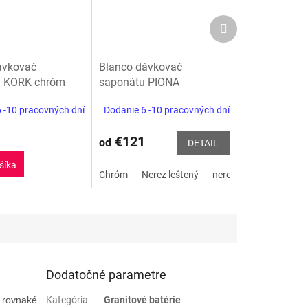
Ďalší
produkt
ávkovač
Blanco dávkovač
u KORK chróm
saponátu PIONA
 -10 pracovných dní
Dodanie 6 -10 pracovných dní
€121
od
DETAIL
šíka
Satin tmavá oceľ
Chróm
Nerez leštený
nerez matný
Dodatočné parametre
ú rovnaké
Kategória
:
Granitové batérie