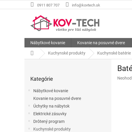
Prejsť
0911 807 707
info@kovtech.sk
na
obsah
Nábytkové kovanie
Kovanie na posuvné dvere
Domov
Kuchynské produkty
Kuchynské batérie
B
Baté
o
Preskočiť
č
Priemer
Kategórie
Neohod
kategórie
n
hodnote
ý
produkt
Nábytkové kovanie
p
je
Kovanie na posuvné dvere
a
0,0
z
Úchytky na nábytok
n
5
e
Elektrické zásuvky
hviezdič
l
Drôtený program
Kuchynské produkty