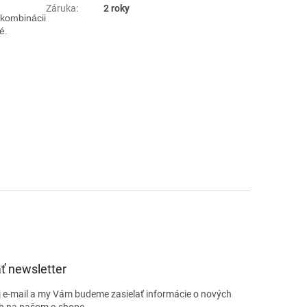
Záruka
:
2 roky
kombinácii
é.
ť newsletter
j e-mail a my Vám budeme zasielať informácie o nových
h na našom e-shope.