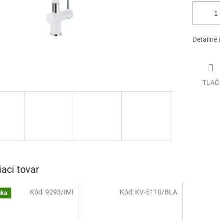
Detailné 
TLAČ
iaci tovar
Kód:
9293/IMI
Kód:
KV-5110/BLA
nka