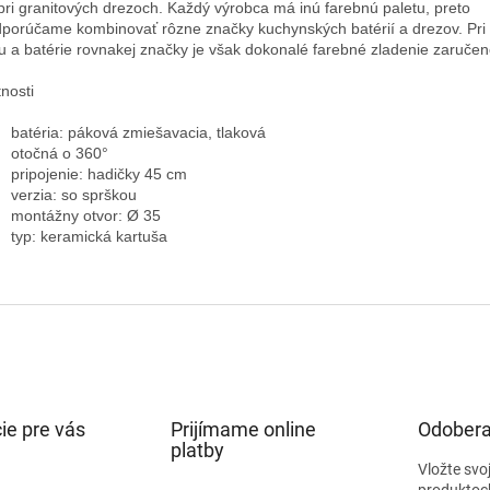
pri granitových drezoch. Každý výrobca má inú farebnú paletu, preto
porúčame kombinovať rôzne značky kuchynských batérií a drezov. Pri 
u a batérie rovnakej značky je však dokonalé farebné zladenie zaručen
tnosti
batéria: páková zmiešavacia, tlaková
otočná o 360°
pripojenie: hadičky 45 cm
verzia: so sprškou
montážny otvor: Ø 35
typ: keramická kartuša
ie pre vás
Prijímame online
Odobera
platby
Vložte svo
produktoc