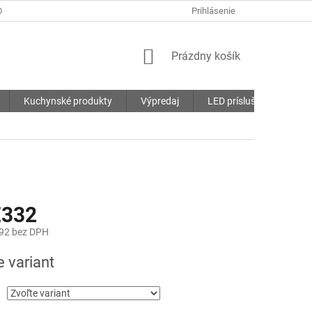
DMIENKY
OCHRANA OSOBNÝCH ÚDAJOV
Prihlásenie
SÚBORY COOKIES
NÁKUPNÝ
Prázdny košík
KOŠÍK
Kuchynské produkty
Výpredaj
LED príslušenstvo
€332
92
bez DPH
ová
e variant