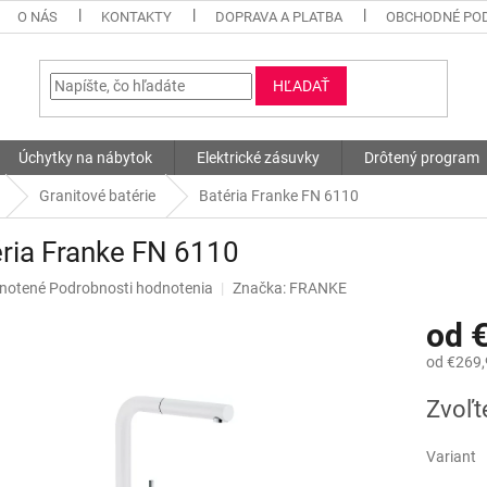
O NÁS
KONTAKTY
DOPRAVA A PLATBA
OBCHODNÉ PO
HĽADAŤ
Úchytky na nábytok
Elektrické zásuvky
Drôtený program
Granitové batérie
Batéria Franke FN 6110
ria Franke FN 6110
né
notené
Podrobnosti hodnotenia
Značka:
FRANKE
nie
od
u
od
€269,
Jednotk
Zvoľt
cena:
iek.
Variant