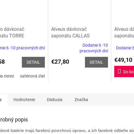
co dávkovač
Alveus dávkovač
Alveus d
nátu TORRE
saponátu CALLAS
saponát
Dodanie 6 -10
ie 6 -10 pracovných dní
Dodanie 6
Priemerné
pracovných dní
hodnotenie
€49,10
produktu
58
€27,80
DETAIL
DETAIL
je
5,0
Do ko
ia nerez
saténová zlatá
leštená nerez
PVD steel
Satin platina
z
5
hviezdičiek.
s
Hodnotenie
Diskusia
Značka
robný popis
itové batérie majú farebnú povrchovú úpravu, a ich farebné odtieňe s