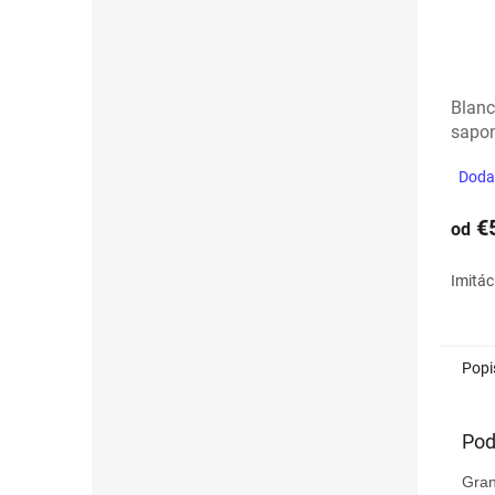
Blan
sapo
Dodan
€
od
Imitác
Popi
Pod
Gran