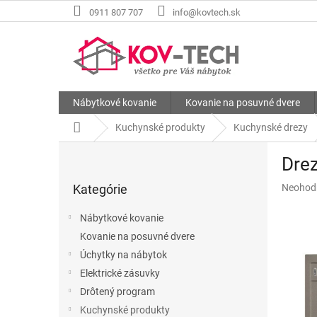
Prejsť
0911 807 707
info@kovtech.sk
na
obsah
Nábytkové kovanie
Kovanie na posuvné dvere
Domov
Kuchynské produkty
Kuchynské drezy
B
Dre
o
Preskočiť
č
Priemer
Kategórie
Neohod
kategórie
n
hodnote
ý
produkt
Nábytkové kovanie
p
je
Kovanie na posuvné dvere
a
0,0
z
Úchytky na nábytok
n
5
e
Elektrické zásuvky
hviezdič
l
Drôtený program
Kuchynské produkty