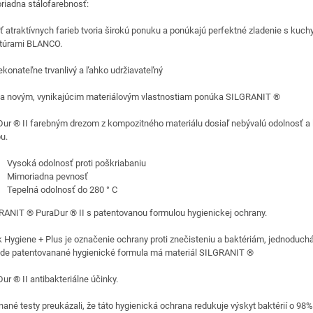
riadna stálofarebnosť:
 atraktívnych farieb tvoria širokú ponuku a ponúkajú perfektné zladenie s kuc
túrami BLANCO.
konateľne trvanlivý a ľahko udržiavateľný
a novým, vynikajúcim materiálovým vlastnostiam ponúka SILGRANIT ®
ur ® II farebným drezom z kompozitného materiálu dosiaľ nebývalú odolnosť a
u.
Vysoká odolnosť proti poškriabaniu
Mimoriadna pevnosť
Tepelná odolnosť do 280 ° C
ANIT ® PuraDur ® II s patentovanou formulou hygienickej ochrany.
k Hygiene + Plus je označenie ochrany proti znečisteniu a baktériám, jednoduch
ade patentovanané hygienické formula má materiál SILGRANIT ®
ur ® II antibakteriálne účinky.
ané testy preukázali, že táto hygienická ochrana redukuje výskyt baktérií o 98%