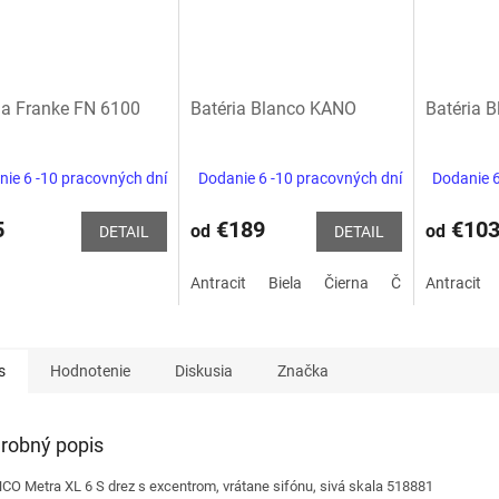
ia Franke FN 6100
Batéria Blanco KANO
Batéria B
ie 6 -10 pracovných dní
Dodanie 6 -10 pracovných dní
Dodanie 6
5
€189
€10
od
od
DETAIL
DETAIL
Antracit
Biela
Čierna
Čierna matná
Antracit
s
Hodnotenie
Diskusia
Značka
robný popis
CO Metra XL 6 S drez s excentrom, vrátane sifónu, sivá skala 518881