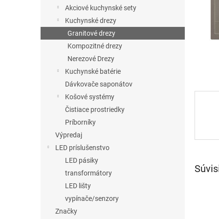
Akciové kuchynské sety
Kuchynské drezy
Granitové drezy
Kompozitné drezy
Nerezové Drezy
Kuchynské batérie
Dávkovače saponátov
Košové systémy
Čistiace prostriedky
Príborníky
Výpredaj
LED príslušenstvo
LED pásiky
Súvis
transformátory
LED lišty
vypínače/senzory
Značky