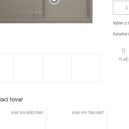
Výber z 1
Detailné 
TLAČ
iaci tovar
Kód:
KV-400/ONY
Kód:
KV-784/ANT