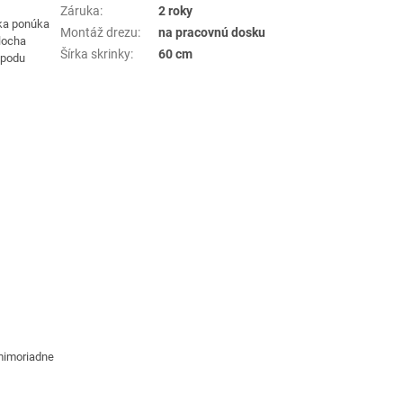
Záruka
:
2 roky
čka ponúka
Montáž drezu
:
na pracovnú dosku
locha
Šírka skrinky
:
60 cm
spodu
mimoriadne