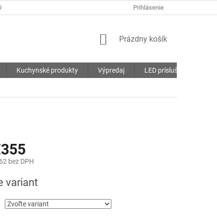
DMIENKY
OCHRANA OSOBNÝCH ÚDAJOV
Prihlásenie
SÚBORY COOKIES
NÁKUPNÝ
Prázdny košík
KOŠÍK
Kuchynské produkty
Výpredaj
LED príslušenstvo
€355
62
bez DPH
ová
e variant