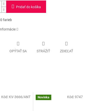
Pridať do košíka
0 farieb
informácie
OPÝTAŤ SA
STRÁŽIŤ
ZDIEĽAŤ
Kód:
KV-3666/ANT
Kód:
9747
Novinka