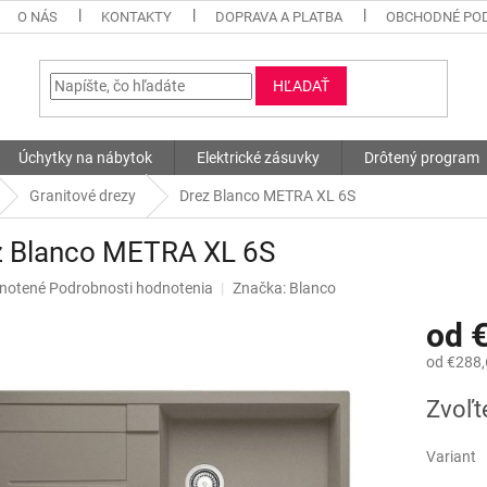
O NÁS
KONTAKTY
DOPRAVA A PLATBA
OBCHODNÉ PO
HĽADAŤ
Úchytky na nábytok
Elektrické zásuvky
Drôtený program
Granitové drezy
Drez Blanco METRA XL 6S
z Blanco METRA XL 6S
né
notené
Podrobnosti hodnotenia
Značka:
Blanco
nie
od
u
od
€288,
Jednotk
Zvoľt
cena:
iek.
Variant