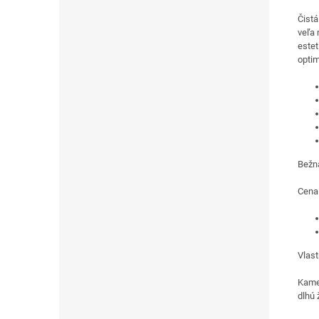
Čistá
veľa 
estet
optim
Bežn
Cena
Vlast
Kame
dlhú 