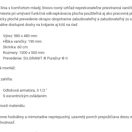
 línia s komfortom mladý, líniovo rovný vzhľad neprekonateľne priestranná vani
miesta pri umývaní funkčná odkvapkávacia plocha použiteľná aj ako pracovná p
icky ploché prevedenie okrajov obojstranne zabudovateľný a zabudovateľný zo 
álne dostupné dosky na krájanie aj kôš na riad
Výrez: 980 x 480 mm
Hĺbka vaničky: 190 mm
Skrinka: 60 cm
Rozmery: 1000 x 500 mm
Prevedenie: SILGRANIT ® PuraDur ® II
á montáž.
 zahŕňa:
Odtoková armatúra, 3 1/2 "
S excentrickým ovládaním
nosti materiálu:
nne hodvábny a mimoriadne nepriepustný, uzavretý povrch prepožičiava drezu 
životnosť.