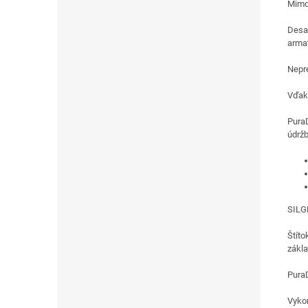
Mimo
Desať
arma
Nepre
Vďak
PuraD
údržb
SILGR
Štíto
zákl
PuraD
Vykon