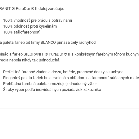
ANIT ® PuraDur ® II ďalej zaručuje:
100% vhodnosť pre prácu s potravinami
100% odolnosť proti kyselinám
100% stálofarebnosť
á paleta farieb od firmy BLANCO prináša celý rad výhod
inácia farieb SILGRANIT ® PuraDur ® II s konkrétnym farebným tónom kuchy
redia nebola nikdy tak jednoduchá.
Perfektné farebné zladenie drezu, batérie, pracovné dosky a kuchyne
Elegantný paleta farieb bola zvolená s ohľadom na farebnosť súčasných mater
Prehľadná farebná paleta umožňuje jednoduchý výber
Široký výber podľa individuálnych požiadaviek zákazníka