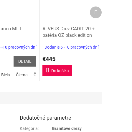
Ďalší
produkt
lanco MILI
ALVEUS Drez CADIT 20 +
batéria OZ black edition
 -10 pracovných dní
Dodanie 6 -10 pracovných dní
€445
3
DETAIL
Do košíka
Biela
Kávová
Čierna
biela soft
Čierna matná
sivá vulkán
Kávová
biela soft
sivá vulkán
Dodatočné parametre
Kategória
:
Granitové drezy