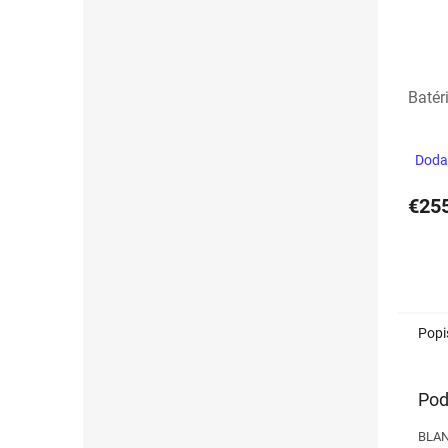
Batér
Dodan
€25
Popi
Pod
BLAN