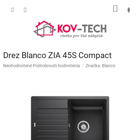
Prejsť
NÁKU
na
obsah
KOŠÍK
Drez Blanco ZIA 45S Compact
Priemerné
Neohodnotené
Podrobnosti hodnotenia
Značka:
Blanco
hodnotenie
produktu
je
0,0
z
5
hviezdičiek.