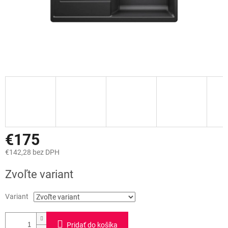
€175
€142,28 bez DPH
Jednotková
Zvoľte variant
cena:
Variant
Pridať do košíka