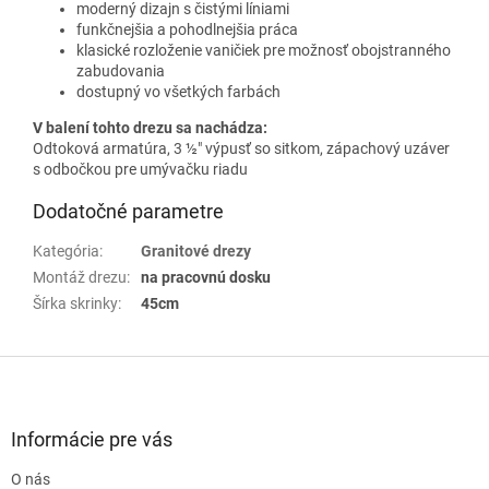
moderný dizajn s čistými líniami
funkčnejšia a pohodlnejšia práca
klasické rozloženie vaničiek pre možnosť obojstranného
zabudovania
dostupný vo všetkých farbách
V balení tohto drezu sa nachádza:
Odtoková armatúra, 3 ½" výpusť so sitkom, zápachový uzáver
s odbočkou pre umývačku riadu
Dodatočné parametre
Kategória
:
Granitové drezy
Montáž drezu
:
na pracovnú dosku
Šírka skrinky
:
45cm
Z
á
p
ä
Informácie pre vás
t
O nás
i