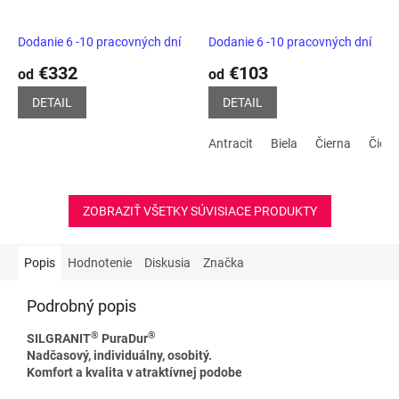
Dodanie 6 -10 pracovných dní
Dodanie 6 -10 pracovných dní
€332
€103
od
od
DETAIL
DETAIL
Antracit
Biela
Čierna
Čier
ZOBRAZIŤ VŠETKY SÚVISIACE PRODUKTY
Popis
Hodnotenie
Diskusia
Značka
Podrobný popis
®
®
SILGRANIT
PuraDur
Nadčasový, individuálny, osobitý.
Komfort a kvalita v atraktívnej podobe