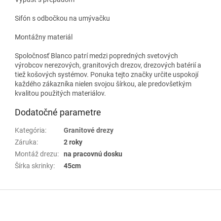
Sifón s odbočkou na umývačku
Montážny materiál
Spoločnosť Blanco patrí medzi popredných svetových
výrobcov nerezových, granitových drezov, drezových batérií a
tiež košových systémov. Ponuka tejto značky určite uspokojí
každého zákazníka nielen svojou šírkou, ale predovšetkým
kvalitou použitých materiálov.
Dodatočné parametre
Kategória
:
Granitové drezy
Záruka
:
2 roky
Montáž drezu
:
na pracovnú dosku
Šírka skrinky
:
45cm
Z
á
p