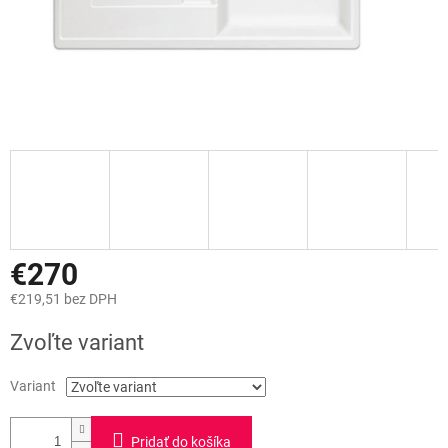
€270
€219,51 bez DPH
Jednotková
Zvoľte variant
cena:
Variant
Pridať do košíka