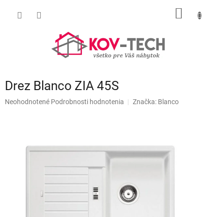
Prejsť
NÁKU
na
obsah
KOŠÍK
Drez Blanco ZIA 45S
Priemerné
Neohodnotené
Podrobnosti hodnotenia
Značka:
Blanco
hodnotenie
produktu
je
0,0
z
5
hviezdičiek.