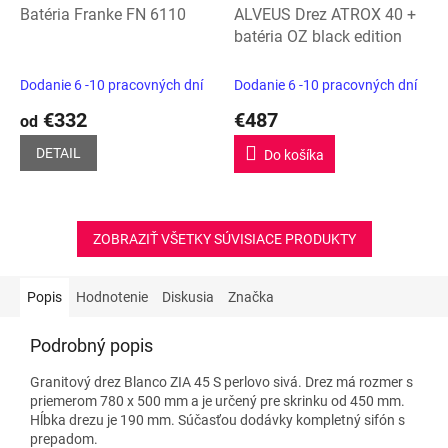
Batéria Franke FN 6110
ALVEUS Drez ATROX 40 +
batéria OZ black edition
Dodanie 6 -10 pracovných dní
Dodanie 6 -10 pracovných dní
€332
€487
od
DETAIL
Do košíka
ZOBRAZIŤ VŠETKY SÚVISIACE PRODUKTY
Popis
Hodnotenie
Diskusia
Značka
Podrobný popis
Granitový drez Blanco ZIA 45 S perlovo sivá. Drez má rozmer s
priemerom 780 x 500 mm a je určený pre skrinku od 450 mm.
Hĺbka drezu je 190 mm. Súčasťou dodávky kompletný sifón s
prepadom.