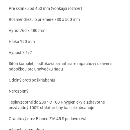
Pre skrinku od 450 mm (vonkajší rozmer)
Rozmer drezu o priemere 780 x 500 mm
Výrez 760 x 480 mm
Hĺbka 190 mm
Výpust 3 1/2
Sifón komplet = odtoková armatúra + zápachový uzáver s
odbočkou pre umývačku riadu
Odolný proti poškriabaniu
Nerozbitný
Tepluvzdorné do 280 ° C 100% hygienicky a zdravotne
nezávadný 100% stálofarebný balenie obsahuje
Granitový drez Blanco ZIA 45 S perlovo sivá
Výpust s prepadom