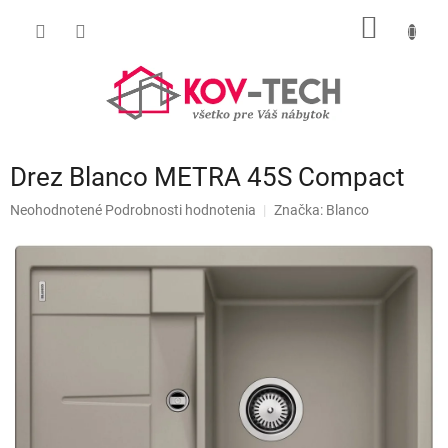
Prejsť
NÁKU
na
obsah
KOŠÍK
Drez Blanco METRA 45S Compact
Priemerné
Neohodnotené
Podrobnosti hodnotenia
Značka:
Blanco
hodnotenie
produktu
je
0,0
z
5
hviezdičiek.