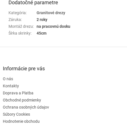
Dodatočné parametre
Kategória
:
Granitové drezy
Záruka
:
2 roky
Montáž drezu
:
na pracovnú dosku
Šírka skrinky
:
45cm
Z
á
p
ä
Informácie pre vás
t
O nás
i
e
Kontakty
Doprava a Platba
Obchodné podmienky
Ochrana osobných údajov
Súbory Cookies
Hodnotenie obchodu