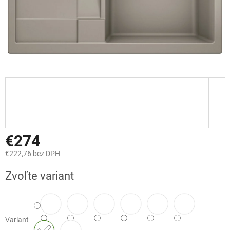
€274
€222,76 bez DPH
Jednotková
Zvoľte variant
cena:
Variant