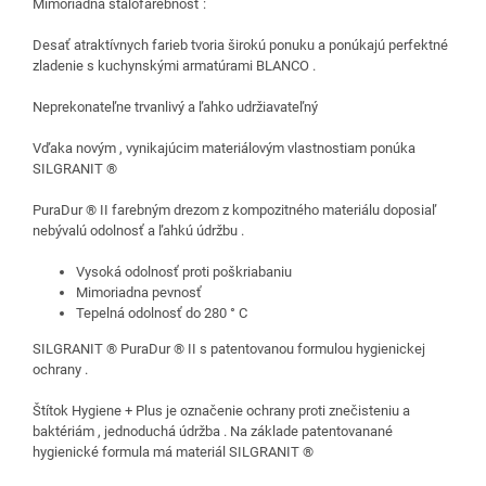
Mimoriadna stálofarebnosť :
Desať atraktívnych farieb tvoria širokú ponuku a ponúkajú perfektné
zladenie s kuchynskými armatúrami BLANCO .
Neprekonateľne trvanlivý a ľahko udržiavateľný
Vďaka novým , vynikajúcim materiálovým vlastnostiam ponúka
SILGRANIT ®
PuraDur ® II farebným drezom z kompozitného materiálu doposiaľ
nebývalú odolnosť a ľahkú údržbu .
Vysoká odolnosť proti poškriabaniu
Mimoriadna pevnosť
Tepelná odolnosť do 280 ° C
SILGRANIT ® PuraDur ® II s patentovanou formulou hygienickej
ochrany .
Štítok Hygiene + Plus je označenie ochrany proti znečisteniu a
baktériám , jednoduchá údržba . Na základe patentovanané
hygienické formula má materiál SILGRANIT ®