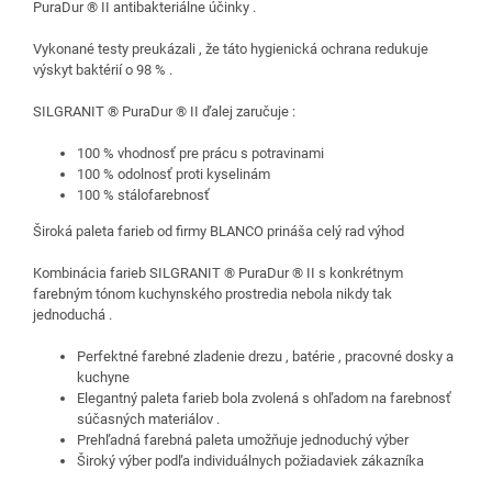
PuraDur ® II antibakteriálne účinky .
Vykonané testy preukázali , že táto hygienická ochrana redukuje
výskyt baktérií o 98 % .
SILGRANIT ® PuraDur ® II ďalej zaručuje :
100 % vhodnosť pre prácu s potravinami
100 % odolnosť proti kyselinám
100 % stálofarebnosť
Široká paleta farieb od firmy BLANCO prináša celý rad výhod
Kombinácia farieb SILGRANIT ® PuraDur ® II s konkrétnym
farebným tónom kuchynského prostredia nebola nikdy tak
jednoduchá .
Perfektné farebné zladenie drezu , batérie , pracovné dosky a
kuchyne
Elegantný paleta farieb bola zvolená s ohľadom na farebnosť
súčasných materiálov .
Prehľadná farebná paleta umožňuje jednoduchý výber
Široký výber podľa individuálnych požiadaviek zákazníka