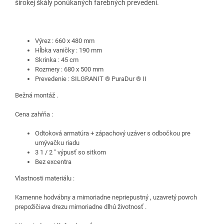
širokej škály ponúkaných farebných prevedení.
Výrez : 660 x 480 mm
Hĺbka vaničky : 190 mm
Skrinka : 45 cm
Rozmery : 680 x 500 mm
Prevedenie : SILGRANIT ® PuraDur ® II
Bežná montáž .
Cena zahŕňa :
Odtoková armatúra + zápachový uzáver s odbočkou pre
umývačku riadu
3 1 / 2 " výpusť so sitkom
Bez excentra
Vlastnosti materiálu :
Kamenne hodvábny a mimoriadne nepriepustný , uzavretý povrch
prepožičiava drezu mimoriadne dlhú životnosť .