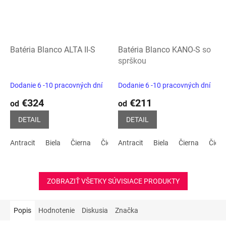
Batéria Blanco ALTA II-S
Batéria Blanco KANO-S
so
sprškou
Dodanie 6 -10 pracovných dní
Dodanie 6 -10 pracovných dní
€324
€211
od
od
DETAIL
DETAIL
Antracit
Biela
Čierna
Čierna matná
Antracit
Kávová
Biela
Čierna
Tartufo
Čier
C
ZOBRAZIŤ VŠETKY SÚVISIACE PRODUKTY
Popis
Hodnotenie
Diskusia
Značka