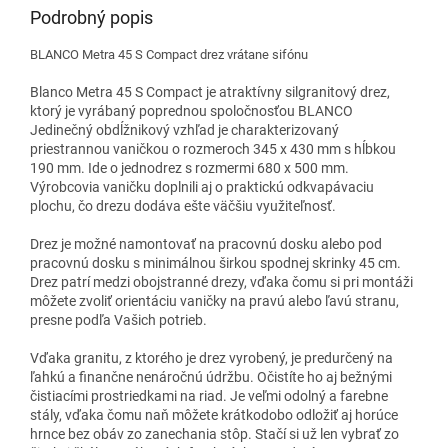
Podrobný popis
BLANCO Metra 45 S Compact drez vrátane sifónu
Blanco Metra 45 S Compact je atraktívny silgranitový drez,
ktorý je vyrábaný poprednou spoločnosťou BLANCO
Jedinečný obdĺžnikový vzhľad je charakterizovaný
priestrannou vaničkou o rozmeroch 345 x 430 mm s hĺbkou
190 mm. Ide o jednodrez s rozmermi 680 x 500 mm.
Výrobcovia vaničku doplnili aj o praktickú odkvapávaciu
plochu, čo drezu dodáva ešte väčšiu využiteľnosť.
Drez je možné namontovať na pracovnú dosku alebo pod
pracovnú dosku s minimálnou širkou spodnej skrinky 45 cm.
Drez patrí medzi obojstranné drezy, vďaka čomu si pri montáži
môžete zvoliť orientáciu vaničky na pravú alebo ľavú stranu,
presne podľa Vašich potrieb.
Vďaka granitu, z ktorého je drez vyrobený, je predurčený na
ľahkú a finančne nenáročnú údržbu. Očistíte ho aj bežnými
čistiacími prostriedkami na riad. Je veľmi odolný a farebne
stály, vďaka čomu naň môžete krátkodobo odložiť aj horúce
hrnce bez obáv zo zanechania stôp. Stačí si už len vybrať zo