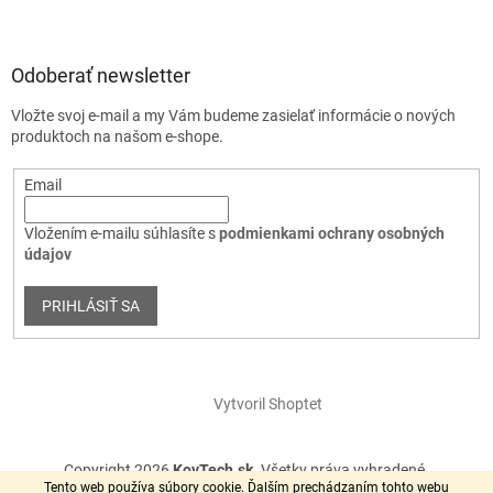
Odoberať newsletter
Vložte svoj e-mail a my Vám budeme zasielať informácie o nových
produktoch na našom e-shope.
Email
Vložením e-mailu súhlasíte s
podmienkami ochrany osobných
údajov
PRIHLÁSIŤ SA
Vytvoril Shoptet
Copyright 2026
KovTech.sk
. Všetky práva vyhradené.
Tento web používa súbory cookie. Ďalším prechádzaním tohto webu