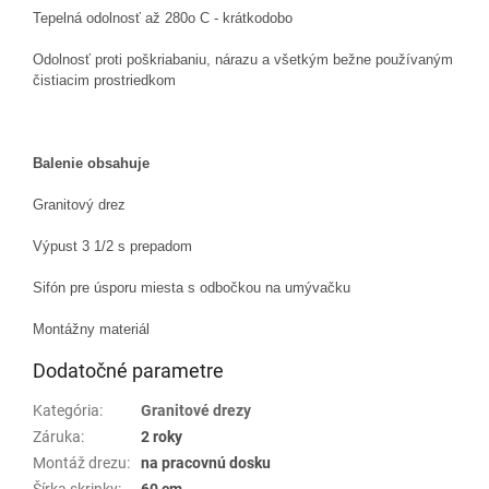
Tepelná odolnosť až 280o C - krátkodobo
Odolnosť proti poškriabaniu, nárazu a všetkým bežne používaným
čistiacim prostriedkom
Balenie obsahuje
Granitový drez
Výpust 3 1/2 s prepadom
Sifón pre úsporu miesta s odbočkou na umývačku
Montážny materiál
Dodatočné parametre
Kategória
:
Granitové drezy
Záruka
:
2 roky
Montáž drezu
:
na pracovnú dosku