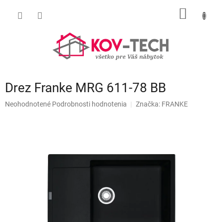
Prejsť
NÁKU
na
obsah
KOŠÍK
Drez Franke MRG 611-78 BB
Priemerné
Neohodnotené
Podrobnosti hodnotenia
Značka:
FRANKE
hodnotenie
produktu
je
0,0
z
5
hviezdičiek.