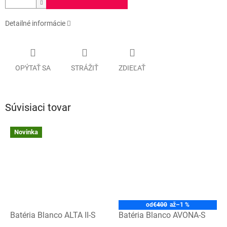
Detailné informácie
OPÝTAŤ SA
STRÁŽIŤ
ZDIEĽAŤ
Súvisiaci tovar
Novinka
od
€400
až
–1 %
Batéria Blanco ALTA II-S
Batéria Blanco AVONA-S