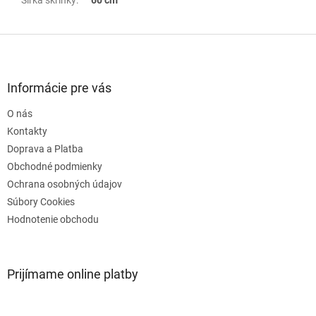
Šírka skrinky
:
60 cm
Z
á
p
ä
Informácie pre vás
t
O nás
i
e
Kontakty
Doprava a Platba
Obchodné podmienky
Ochrana osobných údajov
Súbory Cookies
Hodnotenie obchodu
Prijímame online platby