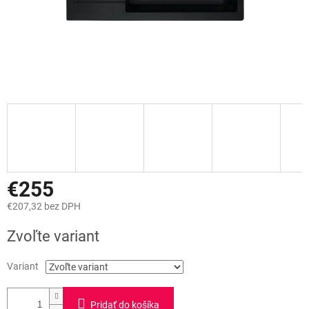
€255
€207,32 bez DPH
Jednotková
Zvoľte variant
cena:
Variant
Pridať do košíka