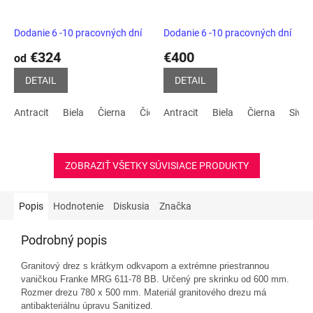
Dodanie 6 -10 pracovných dní
Dodanie 6 -10 pracovných dní
€324
€400
od
DETAIL
DETAIL
Antracit
Biela
Čierna
Čierna matná
Antracit
Kávová
Biela
Čierna
Tartufo
Sivá 
C
ZOBRAZIŤ VŠETKY SÚVISIACE PRODUKTY
Popis
Hodnotenie
Diskusia
Značka
Podrobný popis
Granitový drez s krátkym odkvapom a extrémne priestrannou
vaničkou Franke MRG 611-78 BB. Určený pre skrinku od 600 mm.
Rozmer drezu 780 x 500 mm. Materiál granitového drezu má
antibakteriálnu úpravu Sanitized.