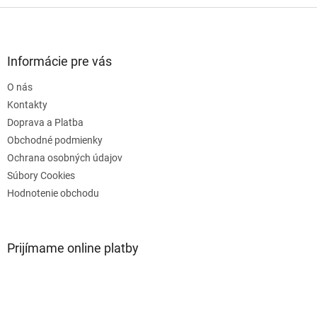
Z
á
p
ä
Informácie pre vás
t
O nás
i
e
Kontakty
Doprava a Platba
Obchodné podmienky
Ochrana osobných údajov
Súbory Cookies
Hodnotenie obchodu
Prijímame online platby