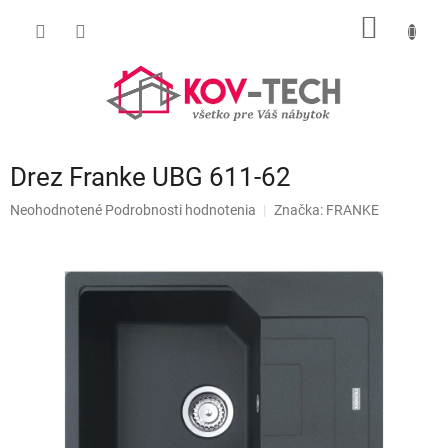
Prejsť
NÁKU
na
obsah
KOŠÍK
Drez Franke UBG 611-62
Priemerné
Neohodnotené
Podrobnosti hodnotenia
Značka:
FRANKE
hodnotenie
produktu
je
0,0
z
5
hviezdičiek.