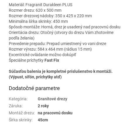
Materiál: Fragranit Durakleen PLUS
Rozmer drezu: 620 x 500 mm
Rozmer drezovej nádoby: 350 x 425 x 220 mm
Minimálna šírka skrinky: 450 mm
Spôsob montáže: Horná, drez je usadený nad pracovnú dosku
Orientácia drezu: Otočný (otvory do drezu Vám zhotovíme
podľa želania)
Prevedenie prepadu: Prepad umiestnený vo vani dreze
Rozmer výrezu: 584 x 464 mm (rádius 15 mm)
Excentrické ovládanie možno dokúpiť
Špeciálne príchytky
Fast Fix
Súčasťou balenia je kompletné príslušenstvo k montáži.
(Výpust, sifón, príchytky atď)
Dodatočné parametre
Kategória
:
Granitové drezy
Záruka
:
2 roky
Montáž drezu
:
na pracovnú dosku
Šírka skrinky
:
45cm