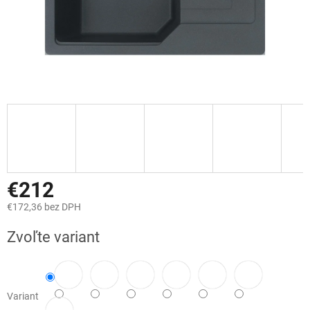
€212
€172,36 bez DPH
Jednotková
Zvoľte variant
cena:
Variant