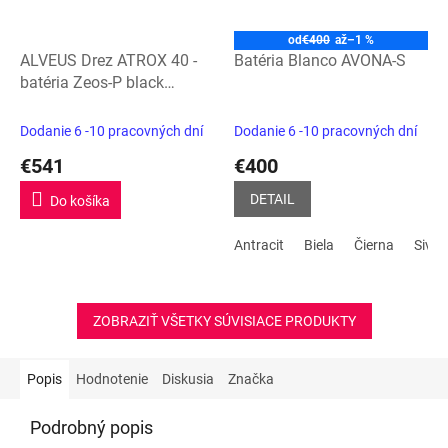
od
€400
až
–1 %
ALVEUS Drez ATROX 40 -
Batéria Blanco AVONA-S
batéria Zeos-P black
edition
Dodanie 6 -10 pracovných dní
Dodanie 6 -10 pracovných dní
€541
€400
DETAIL
Do košíka
Antracit
Biela
Čierna
Sivá 
ZOBRAZIŤ VŠETKY SÚVISIACE PRODUKTY
Popis
Hodnotenie
Diskusia
Značka
Podrobný popis